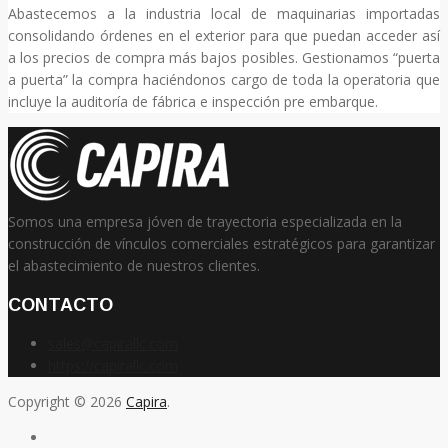
Abastecemos a la industria local de maquinarias importadas
consolidando órdenes en el exterior para que puedan acceder así
a los precios de compra más bajos posibles. Gestionamos “puerta
a puerta” la compra haciéndonos cargo de toda la operatoria que
incluye la auditoría de fábrica e inspección pre embarque.
Somos una empresa jóven de trayectoria especializada en la
construcción de vínculos comerciales estratégicos para garantizar
el abastecimiento de nuestros clientes.
CONTACTO
sales@capirallc.com
https://capirallc.com
Copyright © 2026
Capira
.