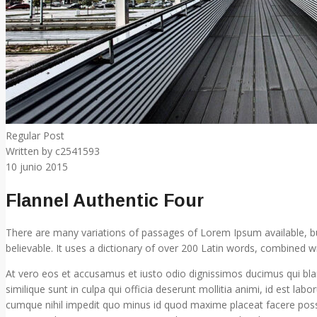
Regular Post
Written by
c2541593
10
junio 2015
Flannel Authentic Four
There are many variations of passages of Lorem Ipsum available, bu
believable. It uses a dictionary of over 200 Latin words, combined
A
t vero eos et accusamus et iusto odio dignissimos ducimus qui blan
similique sunt in culpa qui officia deserunt mollitia animi, id est l
cumque nihil impedit quo minus id quod maxime placeat facere poss