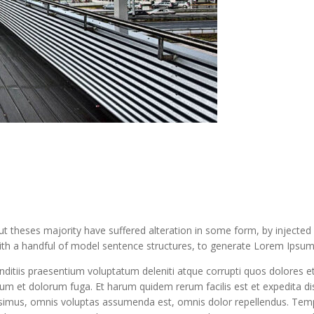
t theses majority have suffered alteration in some form, by injected
 with a handful of model sentence structures, to generate Lorem Ipsu
ditiis praesentium voluptatum deleniti atque corrupti quos dolores et
aborum et dolorum fuga. Et harum quidem rerum facilis est et expedita d
imus, omnis voluptas assumenda est, omnis dolor repellendus. Tempo