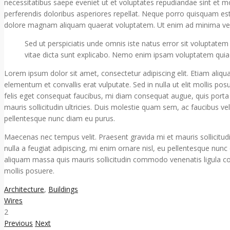
necessitatibus saepe eveniet ut et voluptates repudiandae sint et m
perferendis doloribus asperiores repellat. Neque porro quisquam est
dolore magnam aliquam quaerat voluptatem. Ut enim ad minima venia
Sed ut perspiciatis unde omnis iste natus error sit voluptate
vitae dicta sunt explicabo. Nemo enim ipsam voluptatem quia v
Lorem ipsum dolor sit amet, consectetur adipiscing elit. Etiam aliq
elementum et convallis erat vulputate. Sed in nulla ut elit mollis po
felis eget consequat faucibus, mi diam consequat augue, quis porta 
mauris sollicitudin ultricies. Duis molestie quam sem, ac faucibus velit.
pellentesque nunc diam eu purus.
Maecenas nec tempus velit. Praesent gravida mi et mauris sollicitudin u
nulla a feugiat adipiscing, mi enim ornare nisl, eu pellentesque nun
aliquam massa quis mauris sollicitudin commodo venenatis ligula comm
mollis posuere.
Architecture
,
Buildings
Wires
2
Previous
Next