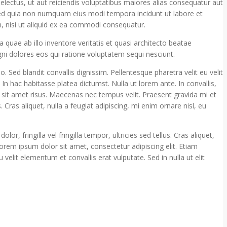
lectus, ut aut reiciendis voluptatibus maiores alias consequatur aut
, sed quia non numquam eius modi tempora incidunt ut labore et
 nisi ut aliquid ex ea commodi consequatur.
uae ab illo inventore veritatis et quasi architecto beatae
ni dolores eos qui ratione voluptatem sequi nesciunt.
ed blandit convallis dignissim. Pellentesque pharetra velit eu velit
In hac habitasse platea dictumst. Nulla ut lorem ante. In convallis,
 sit amet risus. Maecenas nec tempus velit. Praesent gravida mi et
s. Cras aliquet, nulla a feugiat adipiscing, mi enim ornare nisl, eu
r, fringilla vel fringilla tempor, ultricies sed tellus. Cras aliquet,
orem ipsum dolor sit amet, consectetur adipiscing elit. Etiam
elit elementum et convallis erat vulputate. Sed in nulla ut elit