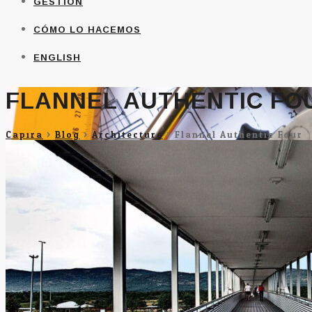
GESTIÓN
CÓMO LO HACEMOS
ENGLISH
FLANNEL AUTHENTIC FO
Capira
>
Blog
>
Architecture
>
Flannel Authentic Four