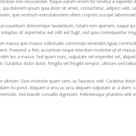
olestiae non recusandae. Itaque earum rerum hic tenetur a sapiente de
, qui dolorem ipsum quia dolor sit amet, consectetur, adipisci velit
m, quis nostrum exercitationem ullam corporis suscipit laboriosam,
m accusantium doloremque laudantium, totam rem aperiam, eaque ipsa q
oluptas sit aspernatur aut odit aut fugit, sed quia consequuntur mag
uam massa quis mauris sollicitudin commodo venenatis ligula commodo. S
suere. Praesent a felis accumsan neque interdum molestie ut id massa. 
nibh leo a massa. Sed quam nunc, vulputate vel imperdiet vel, aliquet
 Curabitur dolor dolor, fringilla vel fringilla tempor, ultricies sed tellu
ltricies. Duis molestie quam sem, ac faucibus velit. Curabitur dolor dolo
c diam eu purus. Aliquam a arcu ac arcu aliquam vulputate ac a diam. L
odo. Sed blandit convallis dignissim. Pellentesque pharetra velit eu v